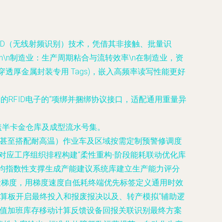
ID（无线射频识别）技术，凭借其非接触、批量识
\n
制造业：生产周期粘合与流转效率
\n在制造业，资
透厚金属封装专用 Tags)，嵌入高频率读写性能更好
速的RFID电子的“项绑并捆绑协议接口，适配通用重量异
开盖半卡金仓库及成型流水号集。
（甚至搭配耐高温）作业车及区域按需定制预警修调度
对应工序组织排程构建“柔性重构-阶段能耗联动优化库
平均指数性支撑生成产能建议系统库建立生产能力评分
险梯度，用梯度速度自低耗终端优先标签定义通用时效
修算板开启最终投入和报废报决以及、转产模拟“辅助逻
瞬值加班库存移动计算反馈设备回报关联识别最终方案