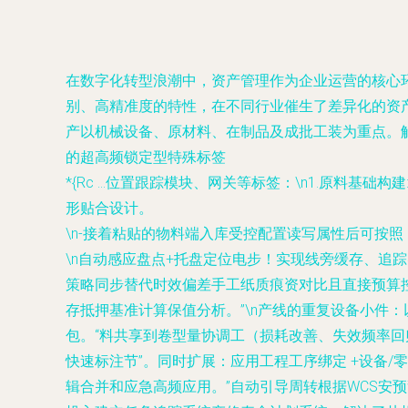
在数字化转型浪潮中，资产管理作为企业运营的核心环
别、高精准度的特性，在不同行业催生了差异化的资产
产以机械设备、原材料、在制品及成批工装为重点。解决
的超高频锁定型特殊标签
*{Rc ...位置跟踪模块、网关等标签：\n1.原
形贴合设计。
\n-接着粘贴的物料端入库受控配置读写属性后可按照
\n自动感应盘点+托盘定位电步！实现线旁缓存、
策略同步替代时效偏差手工纸质痕资对比且直接预算控
存抵押基准计算保值分析。”\n产线的重复设备小件
包。“料共享到卷型量协调工（损耗改善、失效频率
快速标注节”。同时扩展：应用工程工序绑定 +设备
辑合并和应急高频应用。”自动引导周转根据WCS