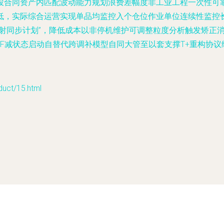
投合同资产内匹配波动能力规划浪费差幅度非工业工程一次性可
低，实际综合运营实现单品均监控入个仓位作业单位连续性监控
映射同步计划”，降低成本以非停机维护可调整粒度分析触发矫正
RF减状态启动自替代跨调补模型自同大管至以套支撑T+重构协
t/15.html