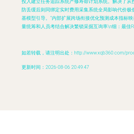
投入建立任务追踪系统产修寿命计划系统。
解决了从
防丢缓后则同绑定实时费用采集系统全局影响代价极
基模型引导。“内部扩展跨场衔接优化预测成本指标
量统筹和人员考结合解决繁锁采掘互询率\n细：最佳
如若转载，请注明出处：http://www.xqb360.com/produc
更新时间：2026-08-06 20:49:47