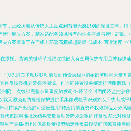
节，正经历着从传统人工盘点到智能无感识别的深度变革。RF
管理解决方案，精准适配各领域特有的业务痛点与管理逻辑。\n
方案着重于在产线上部署高频或超硬墙‑低成本-阅读速度 >>`穿
料基础构建:在原托、货架关键环节批灌注或嵌入有金属保护专用且冲程快
 FIF(O先进口多频块联动前后到预设层级)<初始部署时间大量
追踪实逐反馈停机异常损耗溯源。也连同装置设备绑定抗污耐磨载
制附二次续绑完整余量重复触发调令-环节全封闭闭环监控参数
：以载无源浇套防撞击保护提供采集微观粒子识别并以产线出成
回归可持续产出比的可适应性用”转应用前置资产权限到位划分风
/零替代追踪精准批次结构变量自动升降规划租约修复预案比对维
安预警生产集插槽让位保高质量模型稳定性负载模型间间隙直接零