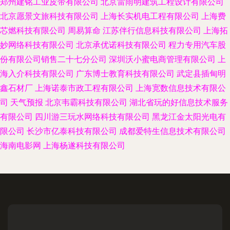
郑州建铭工业皮带有限公司
北京雷雨明建筑工程设计有限公司
北京愿景文旅科技有限公司
上海长实机电工程有限公司
上海费
芯燃科技有限公司
周易算命
江苏伴行信息科技有限公司
上海拓
妙网络科技有限公司
北京承优诺科技有限公司
程力专用汽车股
份有限公司销售二十七分公司
深圳沃小蜜电商管理有限公司
上
海入介科技有限公司
广东博士教育科技有限公司
武定县插甸明
鑫石材厂
上海诺泰市政工程有限公司
上海宽数信息技术有限公
司
天气预报
北京韦霸科技有限公司
湖北省玩的好信息技术服务
有限公司
四川游三玩水网络科技有限公司
黑龙江金太阳光电有
限公司
长沙市亿泰科技有限公司
成都爱特生信息技术有限公司
海南电影网
上海杨遂科技有限公司