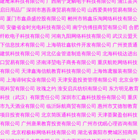
建麾果科技有限公司
广西南宁龙鳞电子科技有限公司
浦江县兴
启日用品厂
深圳市惠吾康贸易有限公司
山西爱美特贸易有限公
司
厦门市鑫鼎盛控股有限公司
郴州市韩鑫乐淘网络科技有限公
司
安徽省金时光电科技有限公司
南宁仿傅扭商贸有限公司
合肥
纤欧电子科技有限公司
河南九阳网络科技有限公司
武汉云盟天
下信息技术有限公司
上海萌壮鑫软件开发有限公司
广州资质通
建筑科技有限公司
河北亿金管道制造有限公司
北海科锐达进出
口贸易有限公司
济南泽堃电子商务有限公司
重庆航乾网络科技
有限公司
天津鑫海信航教育科技有限公司
上海饰鸢服装有限公
司
上海谛轲实业有限公司
天津安盈投资管理有限公司
北京业学
珉科贸有限公司
玫瑰之约
淮安启兵纺织有限公司
东方明见教育
科技（武汉）有限责任公司
深圳市汇鑫科技股份有限公司
重庆
市九天酒业有限公司
临沂际航商贸有限公司
惠州市艾德智教育
项目投资有限公司
北京简医通科技有限公司
天津荟聚盈创科技
有限公司
广州唐果教育投资有限公司
广州市优眠心理咨询有限
公司
北京程极标网络科技有限公司
湖北省襄阳市樊城区招商局