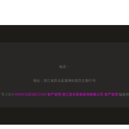
电话：-
地址：浙江省庆元县濛洲街道百丈巷85号
 © 2026
WWW.XQB360.COM
资产管理
浙江贵丰投资咨询有限公司
资产管理
版权