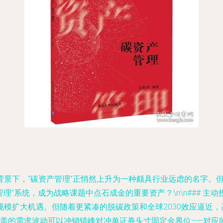
背景下，“碳资产管理”正悄然上升为一种颇具行业远虑的名字。
理”系统，成为战略课题中点石成金的重要资产？\n\n### 主
模扩大机遇。但随着更紧凑的脱碳政策和全球2030效应逼近，
覆盖的需求波动可以冲销错峰对冲单证券头寸固定金界位——对应