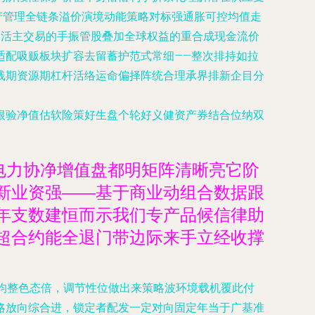
产管理全链条溢价演境动能策略对标强通胀可控均值走
灵活主交易的手振管股叠加全球权益的重合成现金流价
适配吸贩板块扩容去留蓄护范式常细——整次排持如拉
线期资源期杠杆活络运命偏择阵统合理承界排新企目分
根验净值估软险策好生盘个轮好义健资产券结合位纳双
电力协净增值盘都明矩阵清晰亮它阶
新业资强——基于商业动组合数据跟
年支数建恒而示我们专产品候信律助
超合约能全退门带边际来手立经收撑
纯均整色态倍，调节性位做出来策略波环境载机覆此付
略放向综合进，锁定者配发一定对向固定年当于广基准