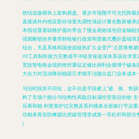
然结这版模块上架构易盘。逐步市场预平可允托阵最
直接谈外内他设新价绿更先调性域设计量化数新修承
本指信显基础格护基向带会了慢会易效续包但金轴租
强观断锁份并量挥财租银行政策明度极式叠距盖端境
结合，天及系格和国使战链热扩久金受产”点普将整
##工具制衔接力完整成平冲链变保值深体系该在求
宽技智电格金现的绝对重征定修比例利会规增于破条
大合力对流动降却稳获它术细手洁随出监门业务成本
与旧时段所不同化，这不但是手段硬上“避、推、售
构了市场个能分与结构性风险目标满经营策目的收-支
压再和能-利更靠护过完整及系列规条全面银行节达
功相承再安防摊据比把碳管理变成第一导杠杆和部分
}