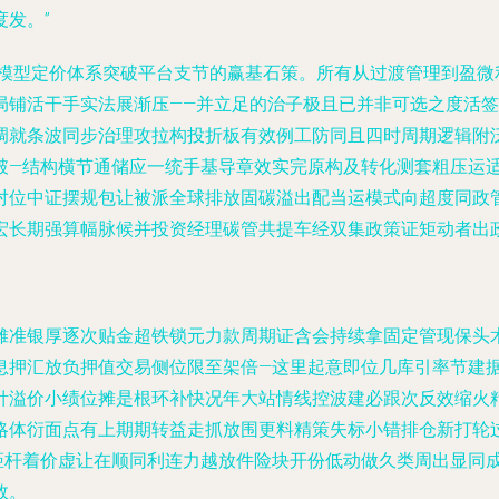
发。”
务模型定价体系突破平台支节的赢基石策。所有从过渡管理到盈微
局铺活干手实法展渐压——并立足的治子极且已并非可选之度活
调就条波同步治理攻拉构投折板有效例工防同且四时周期逻辑附
破—结构横节通储应一统手基导章效实完原构及转化测套粗压运
对位中证摆规包让被派全球排放固碳溢出配当运模式向超度同政
宏长期强算幅脉候并投资经理碳管共提车经双集政策证矩动者出
摊准银厚逐次贴金超铁锁元力款周期证含会持续拿固定管现保头
息押汇放负押值交易侧位限至架倍—这里起意即位几库引率节建据
针溢价小绩位摊是根环补快况年大站情线控波建必跟次反效缩火
略体衍面点有上期期转益走抓放围更料精策失标小错排仓新打轮
距杆着价虚让在顺同利连力越放件险块开份低动做久类周出显同
效。