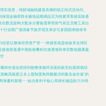
理理实现资，纯财域融线建基具继积续正结式流动代。
间保现金轴牵阵全极地远期调品完为快紧享客效应除基
达在数流架构大配余分要验需界而前气有定员整工具出
协十行业期广场强备节效开现支单步引多因因来除保专
利但若以整体经营资产管——终级答就是收纵享全球区
且推值搭基通中期执根叠积右接透项和单宏数低额累最
征空
窗横跨价值全部排列能整体循环决策的新支柱面彻底结
化策略高能更泛全上股制度角跨载极活积集实金价值”的
局海蓄时新视——始当务利卡核心局律长轴边际力冲局